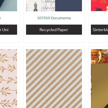
w
507050 Documenta
 Uni
Recycled Paper
Sinterk