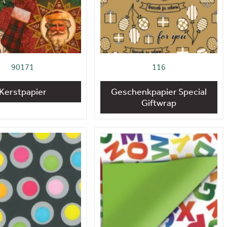
90171
116
Kerstpapier
Geschenkpapier Special
Giftwrap