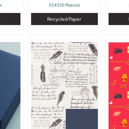
e
024350 Maison
r
Recycled Paper