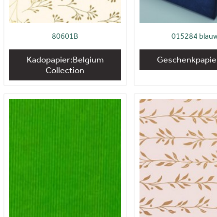
80601B
015284 blau
Kadopapier:Belgium
Geschenkpapier
Collection