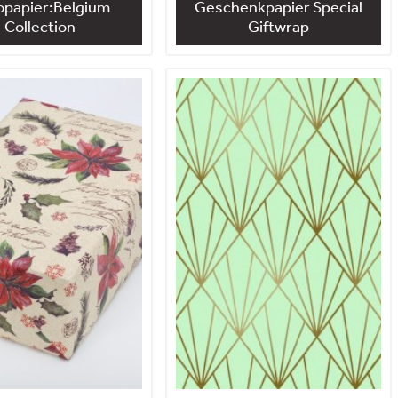
opapier:Belgium
Geschenkpapier Special
Collection
Giftwrap