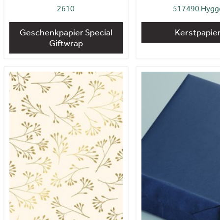
2610
517490 Hygg
Geschenkpapier Special
Kerstpapie
Giftwrap