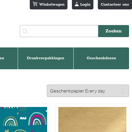
Winkelwagen
Login
Contacteer ons
en
Drankverpakkingen
Geschenkdozen