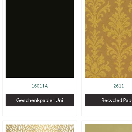
16011A
2611
Geschenkpapier Uni
Recycled Pap