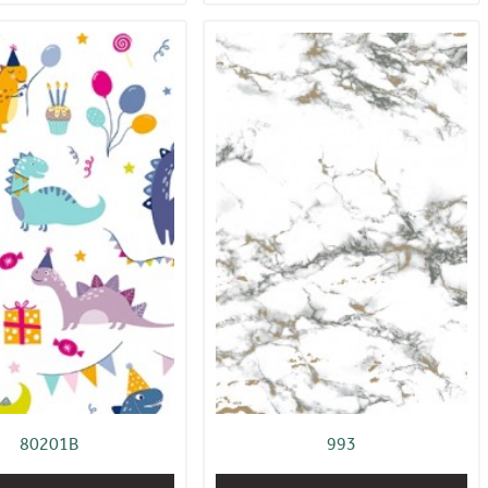
80201B
993