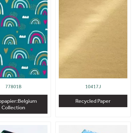
77801B
10417J
opapier:Belgium
Recycled Paper
Collection