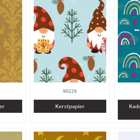
90226
er
Kerstpapier
Kad