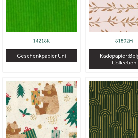
14218K
81802M
Geschenkpapier Uni
Kadopapier:Bel
Collection