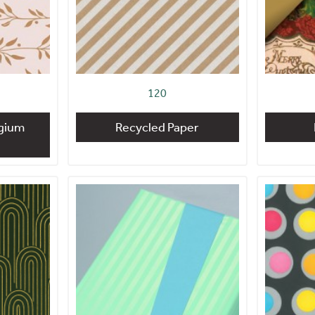
120
gium
Recycled Paper