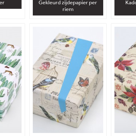
er
Gekleurd zijdepapier per
Kad
riem