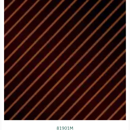
81901M