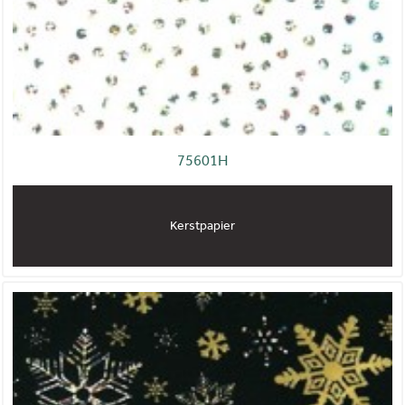
75601H
Kerstpapier