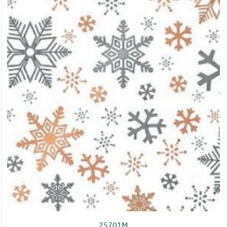
25701M