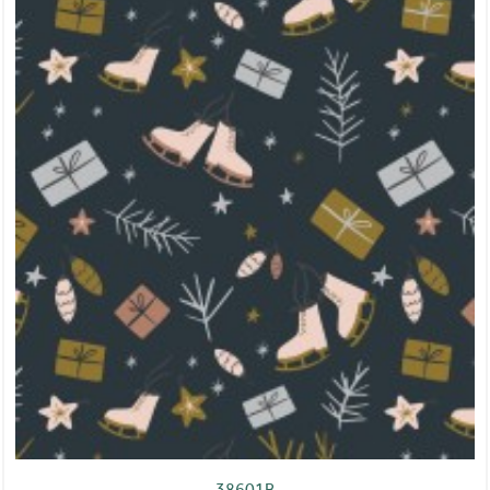
38601B