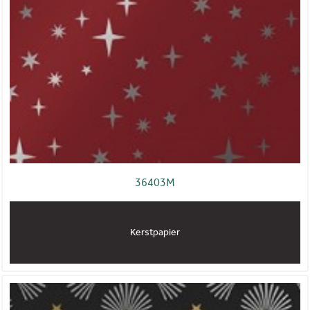
36403M
Kerstpapier