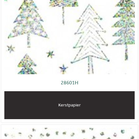
28601H
Kerstpapier