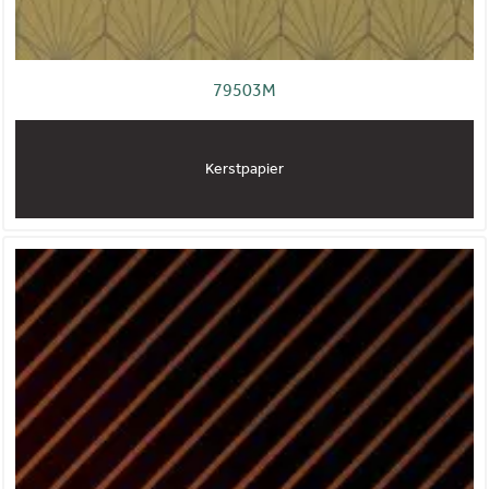
79503M
Kerstpapier