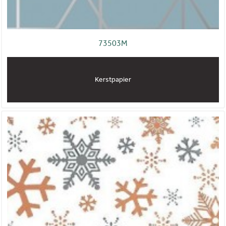
73503M
Kerstpapier