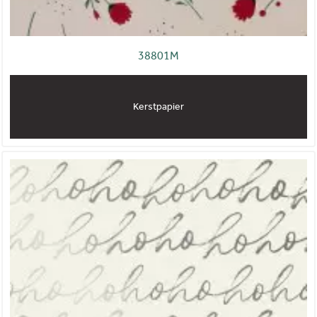
38801M
Kerstpapier