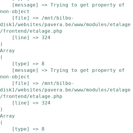
    [message] => Trying to get property of 
non-object

    [file] => /mnt/bilbo-
disk1/websites/pavera.be/www/modules/etalage
/frontend/etalage.php

    [line] => 324

Array

(

    [type] => 8

    [message] => Trying to get property of 
non-object

    [file] => /mnt/bilbo-
disk1/websites/pavera.be/www/modules/etalage
/frontend/etalage.php

    [line] => 324

Array

(

    [type] => 8
