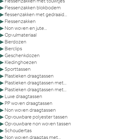
▶
Flessenzakken met touwtjes
▶
Flessenzakken blokbodem
▶
flessenzakken met gedraaid...
▶
Flessenzakken
▶
Non woven en jute...
▶
Opvulmateriaal
▶
Bierdozen
▶
Bierclips
▶
Geschenkdozen
▶
Kledinghoezen
▶
Sporttassen
▶
Plastieken draagtassen
▶
Plastieken draagtassen met...
▶
Plastieken draagtassen met...
▶
Luxe draagtassen
▶
PP woven draagtassen
▶
Non woven draagtassen
▶
Opvouwbare polyester tassen
▶
Opvouwbare non woven tassen
▶
Schoudertas
▶
Non woven draagtas met...