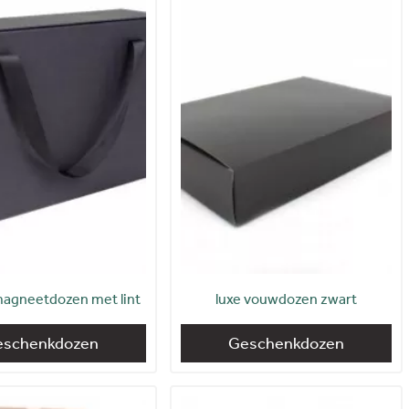
agneetdozen met lint
luxe vouwdozen zwart
eschenkdozen
Geschenkdozen