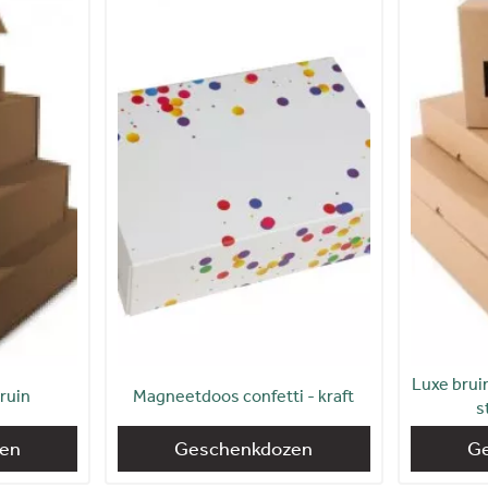
Luxe bru
ruin
Magneetdoos confetti - kraft
s
en
Geschenkdozen
G