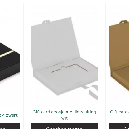
Gift card doosje met lintsluiting
Gift card
ay-zwart
wit
en
Geschenkdozen
G