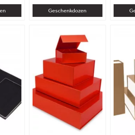
en
Geschenkdozen
G