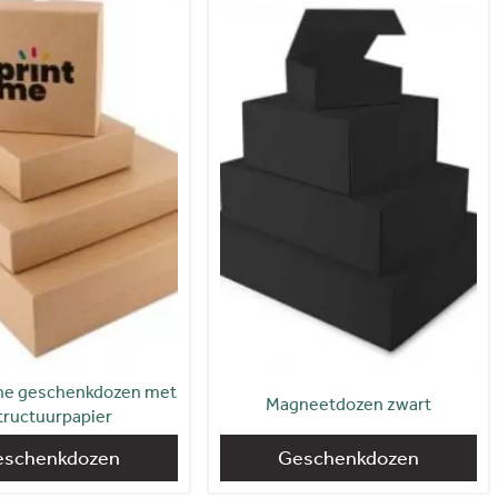
ine geschenkdozen met
Magneetdozen zwart
tructuurpapier
eschenkdozen
Geschenkdozen