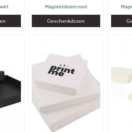
wart
Magneetdozen rood
Magn
en
Geschenkdozen
G