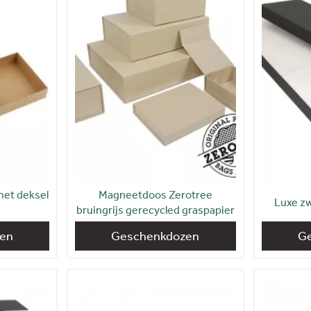
et deksel
Magneetdoos Zerotree
Luxe z
bruingrijs gerecycled graspapier
en
Geschenkdozen
G