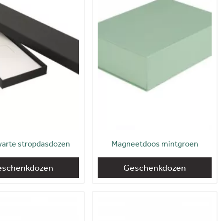
warte stropdasdozen
Magneetdoos mintgroen
eschenkdozen
Geschenkdozen