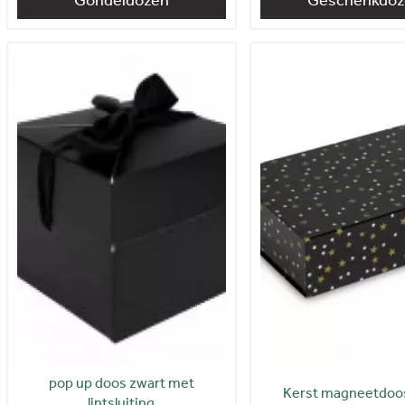
pop up doos zwart met
Kerst magneetdoos
lintsluiting