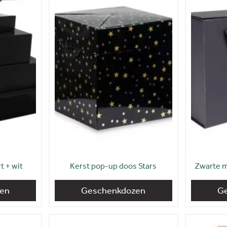
 + wit
Kerst pop-up doos Stars
Zwarte m
en
Geschenkdozen
G