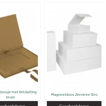
 doosje met lintsluiting
Magneetdoos Zerotree Stro
bruin
eschenkdozen
Geschenkdozen